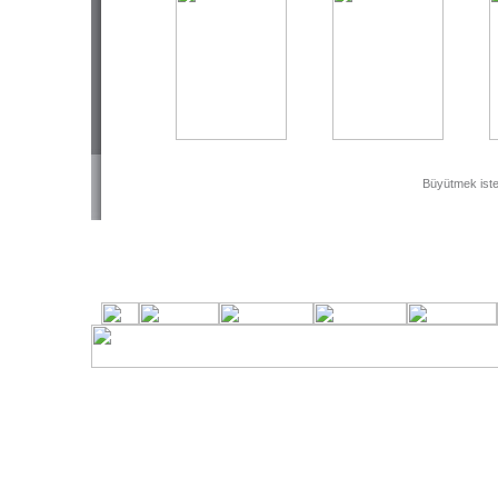
Büyütmek isted