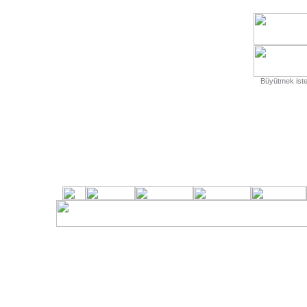
Büyütmek isted