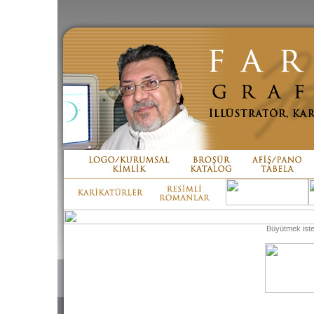
Büyütmek isted