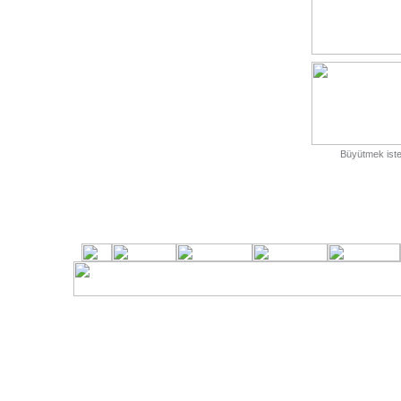
Büyütmek isted