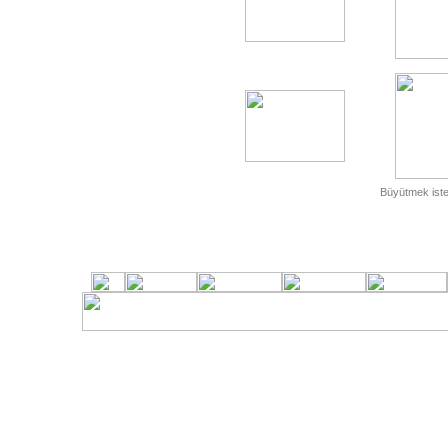
Büyütmek isted